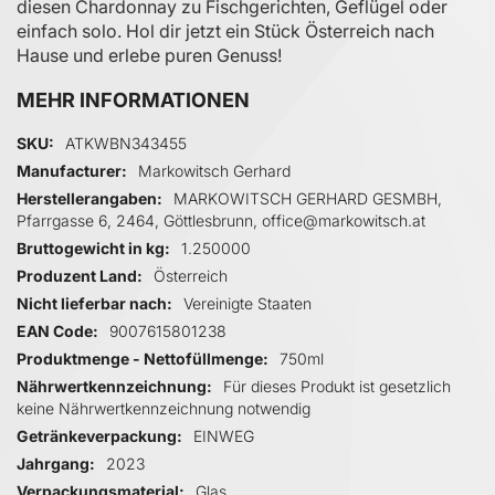
diesen Chardonnay zu Fischgerichten, Geflügel oder
einfach solo. Hol dir jetzt ein Stück Österreich nach
Hause und erlebe puren Genuss!
MEHR INFORMATIONEN
Mehr Informationen
SKU
ATKWBN343455
Manufacturer
Markowitsch Gerhard
Herstellerangaben
MARKOWITSCH GERHARD GESMBH,
Pfarrgasse 6, 2464, Göttlesbrunn, office@markowitsch.at
Bruttogewicht in kg
1.250000
Produzent Land
Österreich
Nicht lieferbar nach
Vereinigte Staaten
EAN Code
9007615801238
Produktmenge - Nettofüllmenge
750ml
Nährwertkennzeichnung
Für dieses Produkt ist gesetzlich
keine Nährwertkennzeichnung notwendig
Getränkeverpackung
EINWEG
Jahrgang
2023
Verpackungsmaterial
Glas