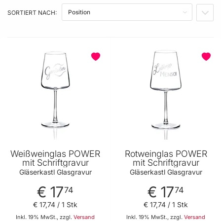
SORTIERT NACH:
IN A
BELIEBT
Weißweinglas POWER
Rotweinglas POWER
mit Schriftgravur
mit Schriftgravur
Gläserkastl Glasgravur
Gläserkastl Glasgravur
€ 17
€ 17
74
74
€ 17
,
74
/ 1 Stk
€ 17
,
74
/ 1 Stk
Inkl. 19% MwSt., zzgl.
Versand
Inkl. 19% MwSt., zzgl.
Versand