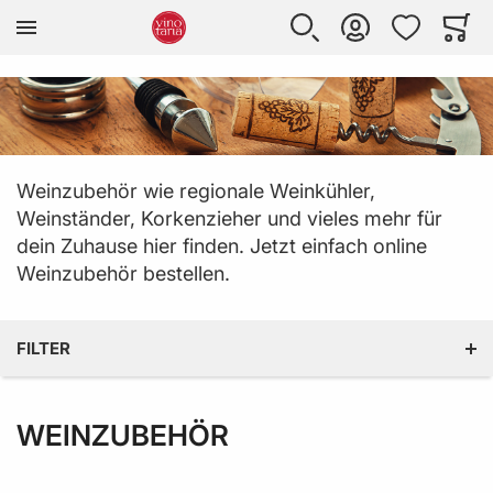
Zur Homepage
SUCHE
KONTO
WUNSCHLISTE
WARE
Mi
Weinzubehör wie regionale Weinkühler,
Weinständer, Korkenzieher und vieles mehr für
dein
Zuhause hier finden
.
Jetzt einfach online
Weinzubehör bestellen.
FILTER
WEINZUBEHÖR
PREIS
HERSTELLER