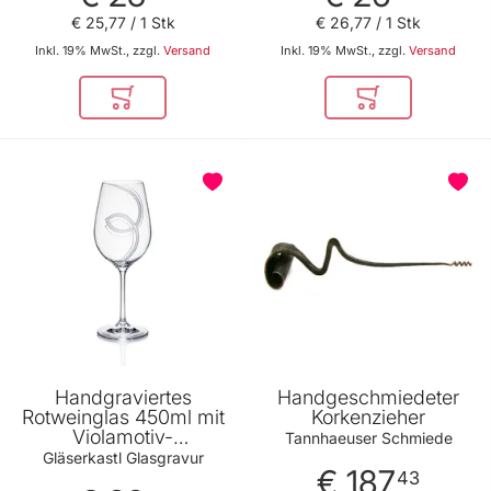
€ 25
,
77
/ 1 Stk
€ 26
,
77
/ 1 Stk
Inkl. 19% MwSt., zzgl.
Versand
Inkl. 19% MwSt., zzgl.
Versand
In den Warenkorb
In den Warenkor
Handgraviertes
Handgeschmiedeter
Rotweinglas 450ml mit
Korkenzieher
Violamotiv-
Tannhaeuser Schmiede
Namensgravur und
Gläserkastl Glasgravur
€ 187
Geburtsdatum
43