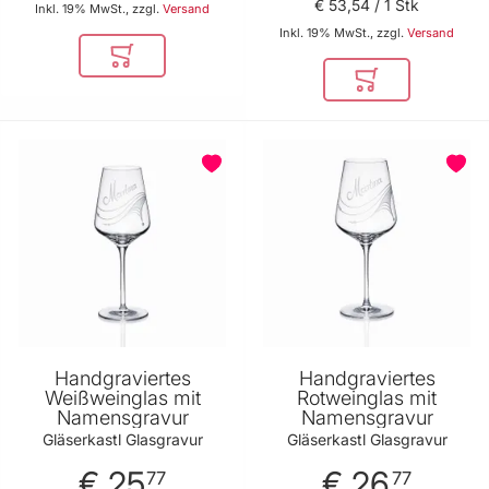
€ 53
,
54
/ 1 Stk
Geschenkidee von
Inkl. 19% MwSt., zzgl.
Versand
Edelsteine Krampl
Inkl. 19% MwSt., zzgl.
Versand
In den Warenkorb
In den Warenkor
BELIEBT
BELIEBT
Handgraviertes
Handgraviertes
Weißweinglas mit
Rotweinglas mit
Namensgravur
Namensgravur
Gläserkastl Glasgravur
Gläserkastl Glasgravur
€ 25
€ 26
77
77