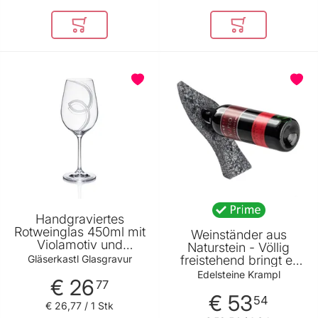
In den Warenkorb
In den Warenkor
BELIEBT
Handgraviertes
Rotweinglas 450ml mit
Weinständer aus
Violamotiv und
Naturstein - Völlig
Namensgravur
Gläserkastl Glasgravur
freistehend bringt er
jede Weinflasche zum
Edelsteine Krampl
€ 26
77
Schweben - Edles
€ 53
Dekor und eine
54
€ 26
,
77
/ 1 Stk
wunderbare