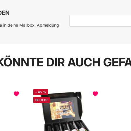
DEN
E-Mail-Adresse
ia in deine Mailbox. Abmeldung
KÖNNTE DIR AUCH GEF
-
45
%
BELIEBT