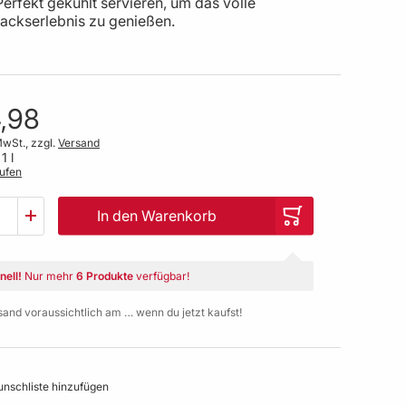
 Perfekt gekühlt servieren, um das volle
ckserlebnis zu genießen.
,98
MwSt., zzgl.
Versand
1 l
ufen
In den Warenkorb
nell!
Nur mehr
6 Produkte
verfügbar!
sand voraussichtlich am … wenn du jetzt kaufst!
nschliste hinzufügen