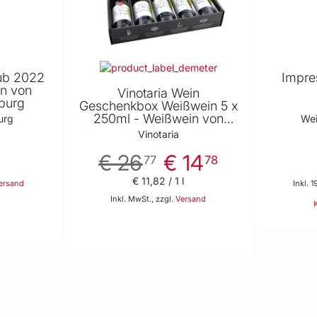
rub 2022
Impre
n von
Vinotaria Wein
burg
Geschenkbox Weißwein 5 x
250ml - Weißwein von
urg
We
Vinotaria - Geschenkidee
Vinotaria
für Weinliebhaber
€ 26
€ 14
77
78
€ 11
,
82
/ 1 l
ersand
Inkl. 
Inkl. MwSt., zzgl.
Versand
 Warenkorb
In den Warenkorb