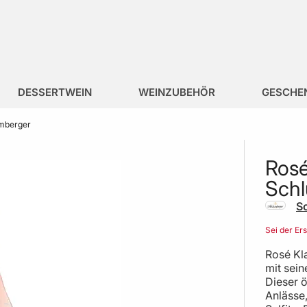
DESSERTWEIN
WEINZUBEHÖR
GESCHE
umberger
Rosé
Sch
S
Sei der Er
Rosé Kl
mit sein
Dieser ö
Anlässe,