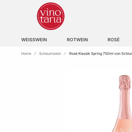
Zur Homepage
search
WEISSWEIN
ROTWEIN
ROSÉ
Home
Schaumwein
Rosé Klassik Spring 750ml von Schl
Skip to the end of the images gallery