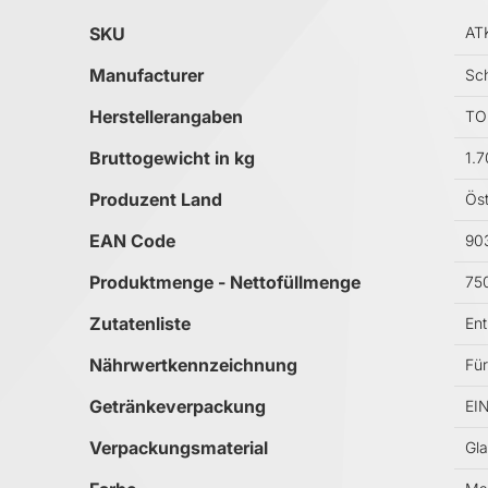
Mehr Informationen
SKU
AT
Manufacturer
Sc
Herstellerangaben
TOP
Bruttogewicht in kg
1.
Produzent Land
Öst
EAN Code
90
Produktmenge - Nettofüllmenge
75
Zutatenliste
Ent
Nährwertkennzeichnung
Für
Getränkeverpackung
EI
Verpackungsmaterial
Gla