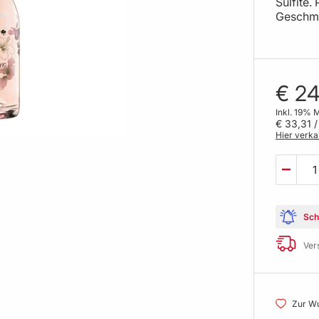
Sulfite.
Geschma
€ 24
Inkl. 19% 
€ 33,31
/ 
Hier verka
Sch
Ver
Zur Wu