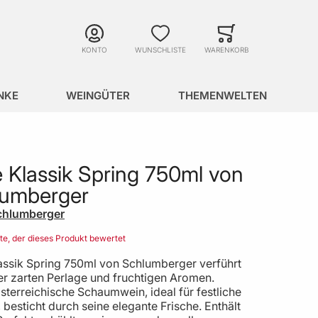
Suche
Minicart
Suche schließen
KONTO
WUNSCHLISTE
WARENKORB
NKE
WEINGÜTER
THEMENWELTEN
 Klassik Spring 750ml von
lumberger
chlumberger
ste, der dieses Produkt bewertet
assik Spring 750ml von Schlumberger verführt
er zarten Perlage und fruchtigen Aromen.
sterreichische Schaumwein, ideal für festliche
 besticht durch seine elegante Frische. Enthält