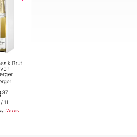
ssik Brut
 von
erger
erger
9
87
/ 1 l
zgl.
Versand
 den Warenkorb