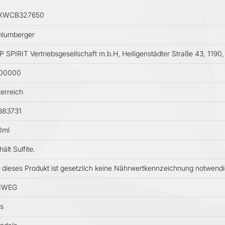
KWCB327650
hlumberger
 SPIRIT Vertriebsgesellschaft m.b.H, Heiligenstädter Straße 43, 1190,
700000
erreich
383731
0ml
hält Sulfite.
 dieses Produkt ist gesetzlich keine Nährwertkennzeichnung notwend
NWEG
s