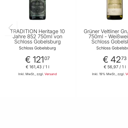
TRADITION Heritage 10
Grüner Veltliner G
Jahre 852 750ml von
750ml - Weißwei
Schloss Gobelsburg
Schloss Gobels
Schloss Gobelsburg
Schloss Gobelsb
€ 121
€ 42
07
73
€ 161
,
43
/ 1 l
€ 56
,
97
/ 1 l
Inkl. MwSt., zzgl.
Versand
Inkl. 19% MwSt., zzgl.
V
In den Warenkorb
In den