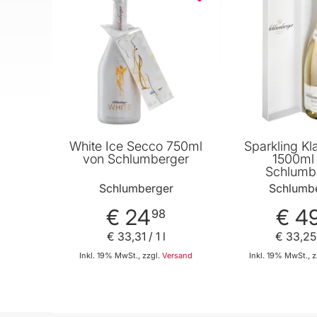
White Ice Secco 750ml
Sparkling Kla
von Schlumberger
1500ml
Schlumb
Schlumberger
Schlumb
€ 24
€ 4
98
€ 33
,
31
/ 1 l
€ 33
,
25
Inkl. 19% MwSt., zzgl.
Versand
Inkl. 19% MwSt., z
In den Warenkorb
In