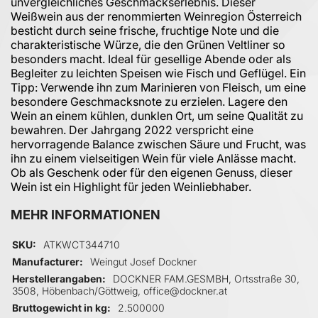
unvergleichliches Geschmackserlebnis. Dieser
Weißwein aus der renommierten Weinregion Österreich
besticht durch seine frische, fruchtige Note und die
charakteristische Würze, die den Grünen Veltliner so
besonders macht. Ideal für gesellige Abende oder als
Begleiter zu leichten Speisen wie Fisch und Geflügel. Ein
Tipp: Verwende ihn zum Marinieren von Fleisch, um eine
besondere Geschmacksnote zu erzielen. Lagere den
Wein an einem kühlen, dunklen Ort, um seine Qualität zu
bewahren. Der Jahrgang 2022 verspricht eine
hervorragende Balance zwischen Säure und Frucht, was
ihn zu einem vielseitigen Wein für viele Anlässe macht.
Ob als Geschenk oder für den eigenen Genuss, dieser
Wein ist ein Highlight für jeden Weinliebhaber.
MEHR INFORMATIONEN
Mehr Informationen
SKU
ATKWCT344710
Manufacturer
Weingut Josef Dockner
Herstellerangaben
DOCKNER FAM.GESMBH, Ortsstraße 30,
3508, Höbenbach/Göttweig, office@dockner.at
Bruttogewicht in kg
2.500000