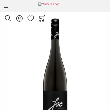
Zur Homepage
Skip to the end of the images gallery
SUCHE
KONTO
WUNSCHLISTE
WARENKORB
Minicart