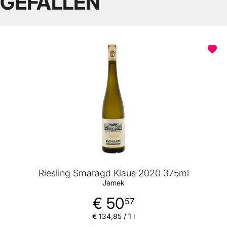
GEFALLEN
Riesling Smaragd Klaus 2020 375ml
Jamek
€ 50
57
€ 134
,
85
/ 1 l