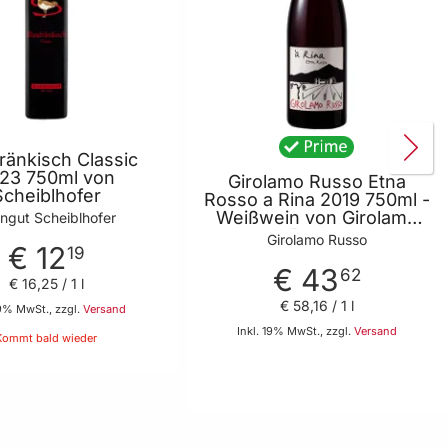
ränkisch Classic
23 750ml von
Girolamo Russo Etna
Scheiblhofer
Rosso a Rina 2019 750ml -
Weißwein von Girolamo
ngut Scheiblhofer
Russo
Girolamo Russo
€ 12
19
€ 43
62
€ 16
,
25
/ 1 l
€ 58
,
16
/ 1 l
19% MwSt., zzgl.
Versand
Inkl. 19% MwSt., zzgl.
Versand
Kommt bald wieder
In den Warenkorb