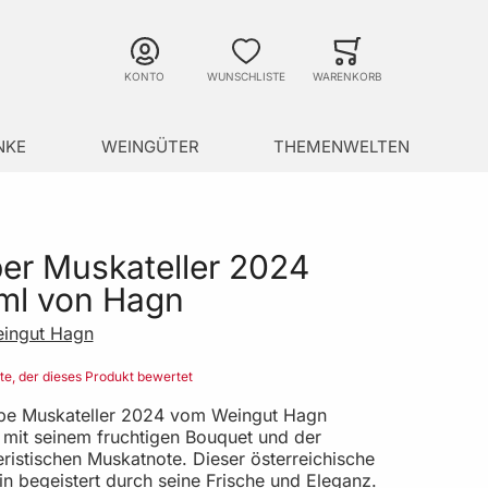
Suche
Minicart
Suche schließen
KONTO
WUNSCHLISTE
WARENKORB
NKE
WEINGÜTER
THEMENWELTEN
er Muskateller 2024
ml von Hagn
ingut Hagn
ste, der dieses Produkt bewertet
be Muskateller 2024 vom Weingut Hagn
t mit seinem fruchtigen Bouquet und der
eristischen Muskatnote. Dieser österreichische
n begeistert durch seine Frische und Eleganz.