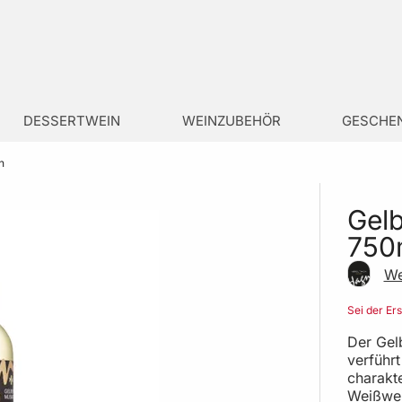
DESSERTWEIN
WEINZUBEHÖR
GESCHE
n
Gelb
750
We
Sei der Er
Der Gel
verführ
charakt
Weißwei