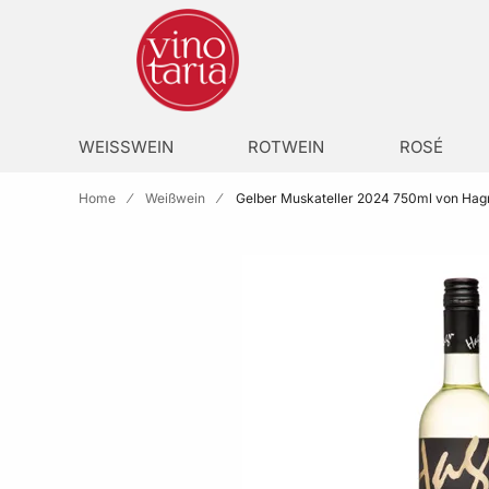
Zur Homepage
search
WEISSWEIN
ROTWEIN
ROSÉ
Home
Weißwein
Gelber Muskateller 2024 750ml von Hag
Skip to the end of the images gallery