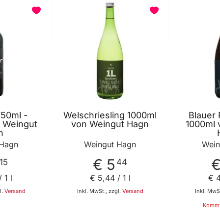
BELIEBT
BELIEBT
750ml -
Welschriesling 1000ml
Blauer 
 Weingut
von Weingut Hagn
1000ml 
n
 Hagn
Weingut Hagn
Wein
€ 5
€
15
44
 1 l
€ 5
,
44
/ 1 l
€ 
l.
Versand
Inkl. MwSt., zzgl.
Versand
Inkl. MwSt
Kommt
 den Warenkorb
In den Warenkorb