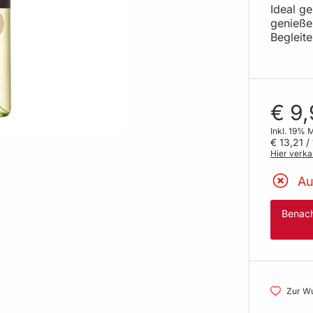
Ideal g
genieße
Begleite
€ 9,
Inkl. 19% 
€ 13,21
/ 
Hier verka
Au
Benach
Zur Wu