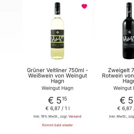
BELIEBT
Grüner Veltliner 750ml -
Zweigelt 
Weißwein von Weingut
Rotwein von
Hagn
Hag
Weingut Hagn
Weingut
€ 5
€ 5
15
€ 6
,
87
/ 1 l
€ 6
,
87
/
Inkl. 19% MwSt., zzgl.
Versand
Inkl. MwSt., zzg
Kommt bald wieder
In