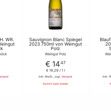
H. WR.
Sauvignon Blanc Spiegel
Blauf
Weingut
2023 750ml von Weingut
20
ck
Polz
böck
Weingut Polz
Wei
€ 14
47
€ 19
,
29
/ 1 l
ersand
Inkl. MwSt., zzgl.
Versand
Inkl. 
Kommt bald wieder
 Warenkorb