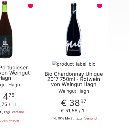
BELIEBT
Portugieser
von Weingut
Bio Chardonnay Unique
Hagn
2017 750ml - Rotwein
von Weingut Hagn
gut Hagn
Weingut Hagn
 4
75
€ 38
67
4
,
75
/ 1 l
€ 51
,
56
/ 1 l
., zzgl.
Versand
Inkl. 19% MwSt., zzgl.
Versand
 bald wieder