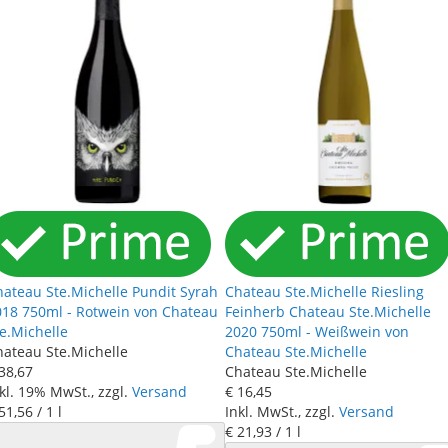
hateau Ste.Michelle Pundit Syrah
Chateau Ste.Michelle Riesling
018 750ml - Rotwein von Chateau
Feinherb Chateau Ste.Michelle
e.Michelle
2020 750ml - Weißwein von
hateau Ste.Michelle
Chateau Ste.Michelle
38
,
67
Chateau Ste.Michelle
kl. 19% MwSt., zzgl.
Versand
€ 16
,
45
51
,
56
/ 1 l
Inkl. MwSt., zzgl.
Versand
€ 21
,
93
/ 1 l